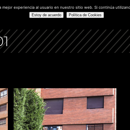
 mejor experiencia al usuario en nuestro sitio web. Si continúa utiliza
A
PROYECTOS DESTACADOS
ALQUILERES
FUTUROS PRO
NOSOTROS
PROMOCIONES EN VENTA
PROYECTOS DEST
Estoy de acuerdo
Política de Cookies
01