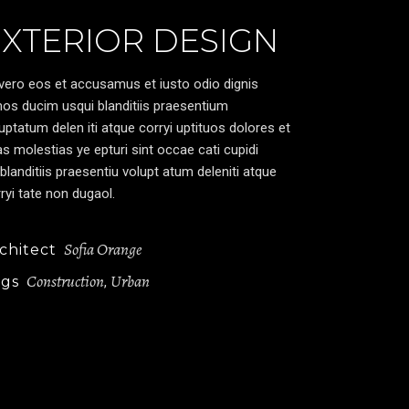
EXTERIOR DESIGN
vero eos et accusamus et iusto odio dignis
os ducim usqui blanditiis praesentium
uptatum delen iti atque corryi uptituos dolores et
s molestias ye epturi sint occae cati cupidi
blanditiis praesentiu volupt atum deleniti atque
ryi tate non dugaol.
Sofia Orange
chitect
Construction
Urban
ags
,