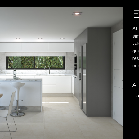
At 
sim
vol
qua
res
cor
Ar
T