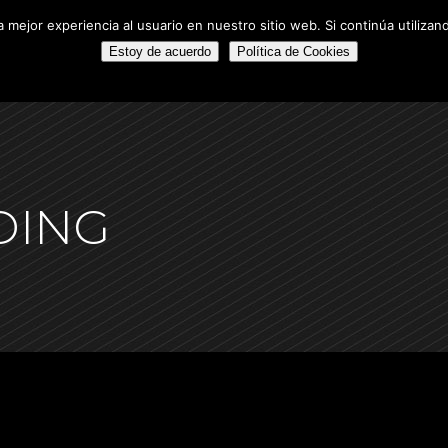
 mejor experiencia al usuario en nuestro sitio web. Si continúa utiliza
A
PROYECTOS DESTACADOS
ALQUILERES
FUTUROS PRO
NOSOTROS
PROMOCIONES EN VENTA
PROYECTOS DEST
Estoy de acuerdo
Política de Cookies
DING