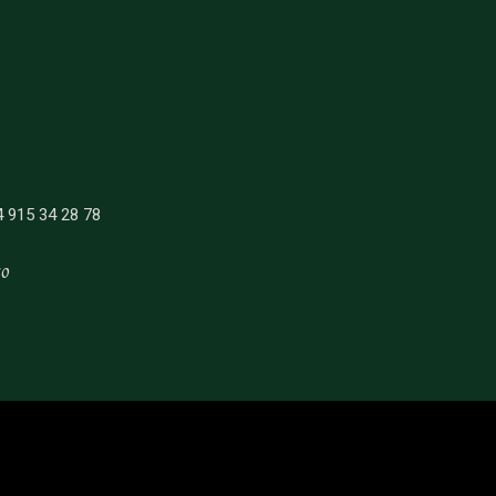
4 915 34 28 78
co