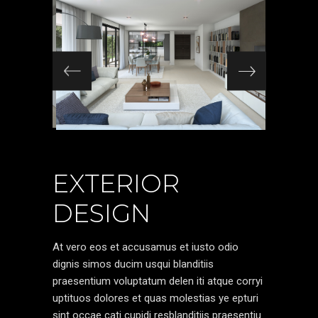
EXTERIOR
DESIGN
At vero eos et accusamus et iusto odio
dignis simos ducim usqui blanditiis
praesentium voluptatum delen iti atque corryi
uptituos dolores et quas molestias ye epturi
sint occae cati cupidi resblanditiis praesentiu