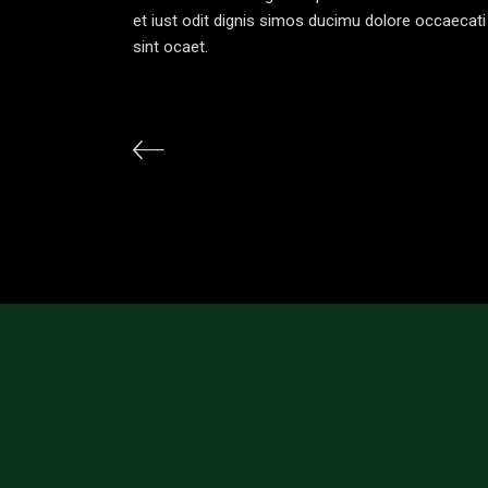
et iust odit dignis simos ducimu dolore occaecati 
sint ocaet.