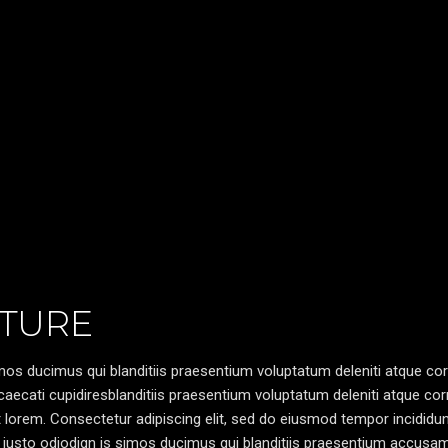
TURE
os ducimus qui blanditiis praesentium voluptatum deleniti atque cor
caecati cupidiresblanditiis praesentium voluptatum deleniti atque cor
pt lorem. Consectetur adipiscing elit, sed do eiusmod tempor incididun
 iusto odiodign is simos ducimus qui blanditiis praesentium accusa