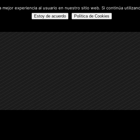
 mejor experiencia al usuario en nuestro sitio web. Si continúa utiliza
A
PROYECTOS DESTACADOS
ALQUILERES
FUTUROS PRO
NOSOTROS
PROMOCIONES EN VENTA
PROYECTOS DEST
Estoy de acuerdo
Política de Cookies