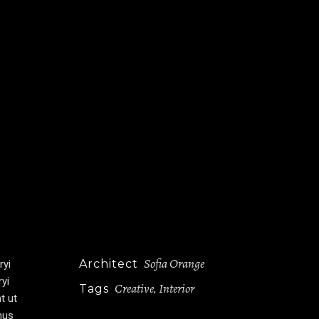
Sofia Orange
Architect
ryi
ryi
Creative
Interior
Tags
,
t ut
mus